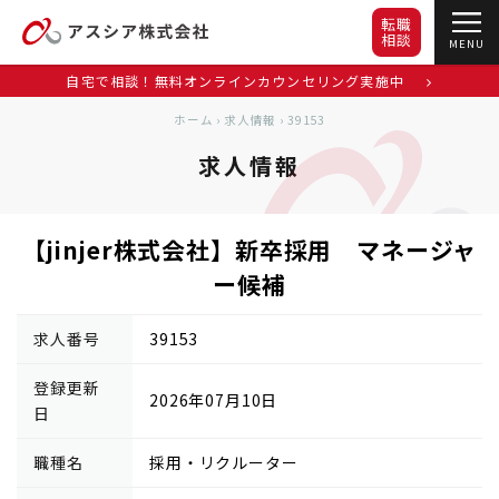
転職
相談
MENU
自宅で相談！無料オンラインカウンセリング実施中
ホーム
›
求人情報
›
39153
求人情報
【jinjer株式会社】新卒採用 マネージャ
ー候補
求人番号
39153
登録更新
2026年07月10日
日
職種名
採用・リクルーター