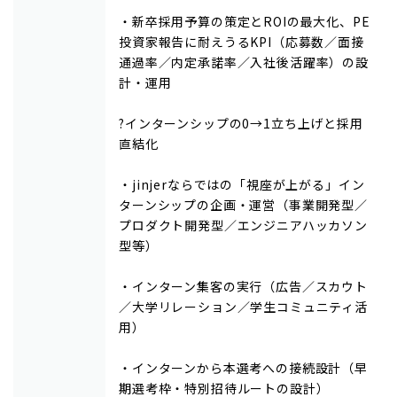
・新卒採用予算の策定とROIの最大化、PE
投資家報告に耐えうるKPI（応募数／面接
通過率／内定承諾率／入社後活躍率）の設
計・運用
?インターンシップの0→1立ち上げと採用
直結化
・jinjerならではの「視座が上がる」イン
ターンシップの企画・運営（事業開発型／
プロダクト開発型／エンジニアハッカソン
型等）
・インターン集客の実行（広告／スカウト
／大学リレーション／学生コミュニティ活
用）
・インターンから本選考への接続設計（早
期選考枠・特別招待ルートの設計）