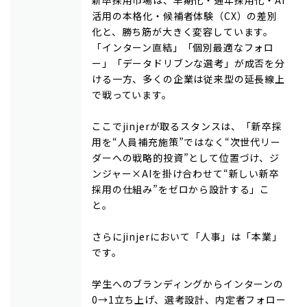
活用の本格化・候補者体験（CX）の差別
化と、勝ち筋が大きく変容しています。
「インターン直結」「個別最適なフォロ
ー」「データドリブンな選考」が成否を分
ける一方、多くの企業は従来型の延長線上
で戦っています。
ここでjinjerが取るスタンスは、「新卒採
用を“人員補充施策”ではなく“次世代リー
ダーへの戦略的投資”として位置づけ、ジ
ンジャー×AIを掛け合わせて“新しい新卒
採用の仕組み”をゼロから設計する」こ
と。
さらにjinjerにおいて「人事」は「本業」
です。
学生へのブランディングからインターンの
0→1立ち上げ、選考設計、内定者フォロー