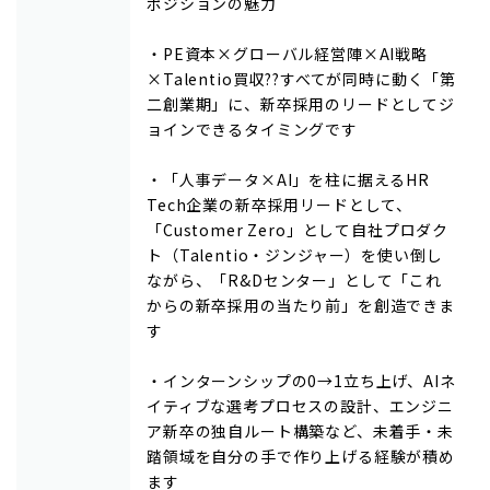
ポジションの魅力
・PE資本×グローバル経営陣×AI戦略
×Talentio買収??すべてが同時に動く「第
二創業期」に、新卒採用のリードとしてジ
ョインできるタイミングです
・「人事データ×AI」を柱に据えるHR
Tech企業の新卒採用リードとして、
「Customer Zero」として自社プロダク
ト（Talentio・ジンジャー）を使い倒し
ながら、「R&Dセンター」として「これ
からの新卒採用の当たり前」を創造できま
す
・インターンシップの0→1立ち上げ、AIネ
イティブな選考プロセスの設計、エンジニ
ア新卒の独自ルート構築など、未着手・未
踏領域を自分の手で作り上げる経験が積め
ます