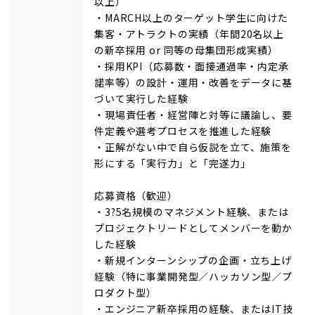
以上）
・MARCH以上のターゲット学生に向けた
集客・アトラクトの実績（年間20名以上
の新卒採用 or 同等の母集団形成実績）
・採用KPI（応募数・面接通過率・内定承
諾率等）の設計・運用・改善をデータに基
づいて実行した経験
・現場責任者・経営陣と対等に議論し、要
件定義や選考プロセスを推進した経験
・正解がない中で自ら仮説を立て、施策を
形にする「実行力」と「完遂力」
応募資格（歓迎）
・3?5名規模のマネジメント経験、または
プロジェクトリードとしてメンバーを動か
した経験
・新規インターンシップの企画・立ち上げ
経験（特に事業開発型／ハッカソン型／プ
ロダクト型）
・エンジニア新卒採用の経験、またはIT技