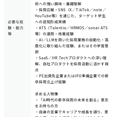
術への強い興味・基礎理解
・採用広報・SNS（X／TikTok／note／
YouTube等）を通じた、ターゲット学生
必要な経
への認知形成実績
験・能力
・ATS（Talentio／HRMOS／sonar ATS
等
等）の運用・改善経験
・AI／LLMを用いた採用業務の自動化・高
度化に取り組んだ経験、またはその学習意
欲
・SaaS／HR Techプロダクトへの深い理
解、自社プロダクトを採用活動に活かす視
点
・PE出資先企業またはIPO準備企業での新
卒採用立上げ経験
求める人物像
・「AI時代の新卒採用の未来を創る」意志
をお持ちの方
・自身の言葉でキャリアや成長を語り、意