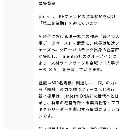
募集背景
jinjerは、PEファンドの資本参加を受け
「第二創業期」を迎えています。
AI時代における唯一無二の強み「統合型人
事データベース」を武器に、成長は加速フ
ェーズへ。グローバルテック出身の経営陣
が集結し、Talentio社のグループインに
より、人材ライフサイクル全域で「人事デ
ータ × AI」を展開していきます。
組織は500名規模に到達し、「個」の力か
ら「組織」の力で勝つフェーズへと移行。
新卒採用は、jinjerのDNAを次世代へと継
承し、将来の経営幹部・事業責任者・プロ
ダクトリーダーを輩出する最重要ミッショ
ンです。
新卒採用市場は、早期化・通年採用化・AI