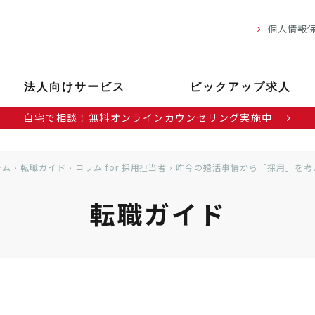
個人情報
法人向けサービス
ピックアップ求人
自宅で相談！無料オンラインカウンセリング実施中
ーム
›
転職ガイド
›
コラム for 採用担当者
›
昨今の婚活事情から「採用」を考
転職ガイド