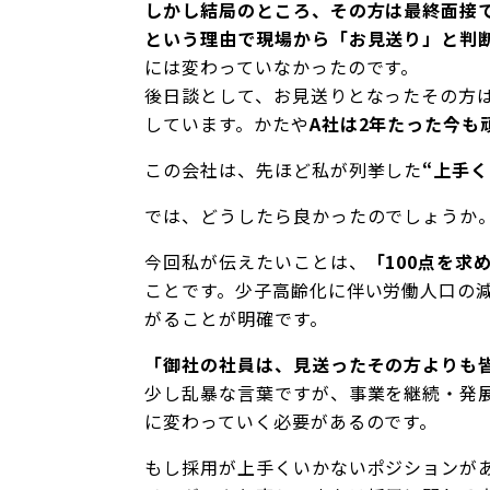
しかし結局のところ、その方は最終面接
という理由で現場から「お見送り」と判
には変わっていなかったのです。
後日談として、お見送りとなったその方
しています。かたや
A社は2年たった今も
この会社は、先ほど私が列挙した
“上手
では、どうしたら良かったのでしょうか
今回私が伝えたいことは、
「100点を
ことです。少子高齢化に伴い労働人口の
がることが明確です。
「御社の社員は、見送ったその方よりも
少し乱暴な言葉ですが、事業を継続・発
に変わっていく必要があるのです。
もし採用が上手くいかないポジションが