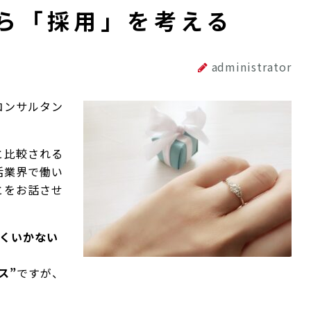
ら「採用」を考える
administrator
コンサルタン
と比較される
活業界で働い
とをお話させ
手くいかない
ス”
ですが、