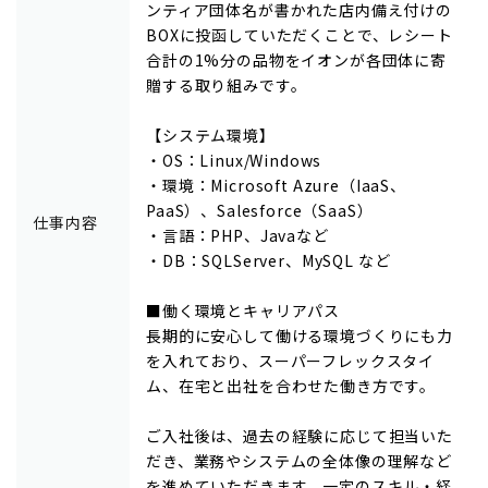
ンティア団体名が書かれた店内備え付けの
BOXに投函していただくことで、レシート
合計の1%分の品物をイオンが各団体に寄
贈する取り組みです。
【システム環境】
・OS：Linux/Windows
・環境：Microsoft Azure（IaaS、
PaaS）、Salesforce（SaaS）
仕事内容
・言語：PHP、Javaなど
・DB：SQLServer、MySQL など
■働く環境とキャリアパス
長期的に安心して働ける環境づくりにも力
を入れており、スーパーフレックスタイ
ム、在宅と出社を合わせた働き方です。
ご入社後は、過去の経験に応じて担当いた
だき、業務やシステムの全体像の理解など
を進めていただきます。一定のスキル・経