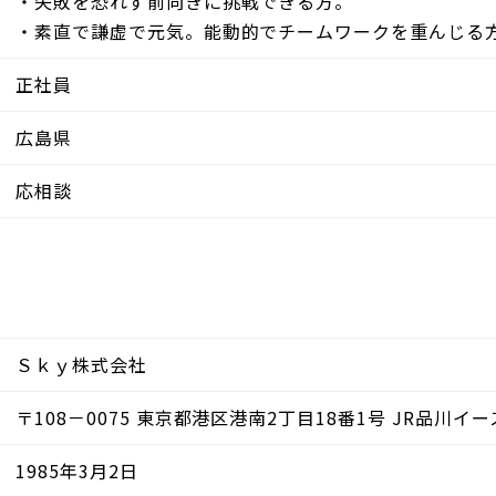
・失敗を恐れず前向きに挑戦できる方。
・素直で謙虚で元気。能動的でチームワークを重んじる
正社員
広島県
応相談
Ｓｋｙ株式会社
〒108－0075 東京都港区港南2丁目18番1号 JR品川イー
1985年3月2日