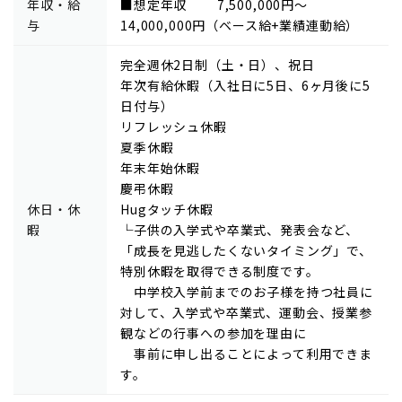
年収・給
■想定年収 7,500,000円～
与
14,000,000円（ベース給+業績連動給）
完全週休2日制（土・日）、祝日
年次有給休暇（入社日に5日、6ヶ月後に5
日付与）
リフレッシュ休暇
夏季休暇
年末年始休暇
慶弔休暇
休日・休
Hugタッチ休暇
暇
└子供の入学式や卒業式、発表会など、
「成長を見逃したくないタイミング」で、
特別休暇を取得できる制度です。
中学校入学前までのお子様を持つ社員に
対して、入学式や卒業式、運動会、授業参
観などの行事への参加を理由に
事前に申し出ることによって利用できま
す。