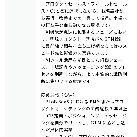
・プロダクトセールス・フィールドセール
ス・CSと密に連携しながら、戦略設計か
ら実行・改善までを一貫して推進。市場へ
の打ち手を自ら動かせる環境です。
・AI機能が急速に拡張するフェーズにおい
て、新規プロダクト・新機能のGTM設計
に最前線で関与。立ち上げ期ならではのス
ピード感と影響力を実感できます。
・AIツール活用を前提とした組織フェー
ズ。市場調査やメッセージング設計のプロ
セスを刷新しながら、より本質的な戦略判
断に集中できる環境です。
応募資格（必須）
・BtoB SaaS における PMM またはプロ
ダクトマーケティングの実務経験 3 年以上
・ICP 定義・ポジショニング・メッセージ
ングを自分でリードし、GTM に落とし込
んだ具体的実績
・セールス・CS・プロダクトの 3 者間を