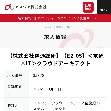
転職
相談
MENU
自宅で相談！無料オンラインカウンセリング実施中
ホーム
›
求人情報
›
35870
求人情報
【株式会社電通総研】【E2-05】＜電通
×IT＞クラウドアーキテクト
求人番号
35870
登録更新
2026年03月11日
日
インフラ・クラウドエンジニア全般,◎シ
職種名
ステムアーキテクト