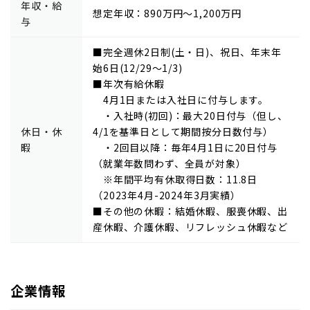
年収・給
想定年収：890万円～1,200万円
与
■完全週休2日制(土・日)、祝日、年末年
始6日(12/29～1/3)
■年次有給休暇
4月1日または入社日に付与します。
・入社時(初回)：最大20日付与（但し、
休日・休
4/1を基準日として期間按分日数付与）
暇
・2回目以降：毎年4月1日に20日付与
（就業年数問わず、全員が対象）
※年間平均有休取得日数：11.8日
（2023年4月-2024年3月実績）
■その他の休暇：結婚休暇、服喪休暇、出
産休暇、介護休暇、リフレッシュ休暇など
企業情報