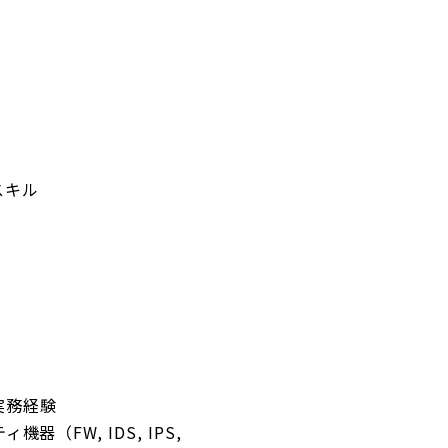
スキル
実務経験
機器（FW, IDS, IPS,