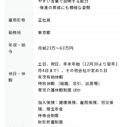
やすい言葉で説明する能力
-後進の育成にも積極な姿勢
雇用形態
正社員
勤務地
東京都
年収・給
月給23万～63万円
与
土日、祝日、年末年始（12月30より翌年1
月4日まで）、その他会社が定めた日
休日・休
年次有給休暇
暇
特別休暇 （結婚、忌引、出産等）
育児介護休暇制度 ほか
加入保険：健康保険、雇用保険、労災保
険、厚生年金
持株会制度
財形貯蓄制度