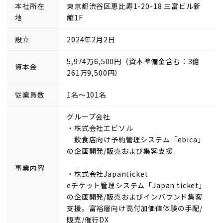
本社所在
東京都渋谷区恵比寿1-20-18 三富ビル新
地
館1F
設立
2024年2月2日
5,974万6,500円（資本準備金含む：3億
資本金
261万9,500円）
従業員数
1名～101名
グループ会社
・株式会社エビソル
飲食店向け予約管理システム「ebica」
の企画開発/販売および集客支援
事業内容
・株式会社Japanticket
eチケット管理システム「Japan ticket」
の企画開発/販売およびインバウンド集客
支援。富裕層向け高付加価値体験の手配/
販売/催行DX