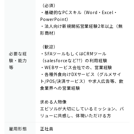
（必須）
・基礎的なPCスキル（Word・Excel・
PowerPoint）
・法人向け新規開拓営業経験2年以上（無
形商材）
（歓迎）
必要な経
・SFAツールもしくはCRMツール
験・能力
（salesforceなど??）の利用経験
等
・WEBサービス会社での、営業経験
・各種外食向けDXサービス（グルメサイ
ト/POS/決済サービス）や求人広告等、飲
食業界への営業経験
求める人物像
エビソルが大切にしているミッション、バ
リューに共感し、体現いただける方
雇用形態
正社員