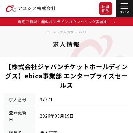
転職
相談
MENU
自宅で相談！無料オンラインカウンセリング実施中
ホーム
›
求人情報
›
37771
求人情報
【株式会社ジャパンチケットホールディン
グス】ebica事業部 エンタープライズセー
ルス
求人番号
37771
登録更新
2026年03月19日
日
職種名
法人営業