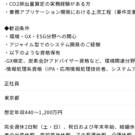
・CO2排出量算定の実務経験がある方
・業務アプリケーション開発における上流工程（要件定
◆歓迎条件
・環境・GX・ESG分野への関心
・アジャイル型でのシステム開発のご経験
・以下のような資格保有
-GX検定、炭素会計アドバイザー資格など、環境関連分
-情報処理系資格（IPA・応用情報処理技術者、システム
正社員
東京都
想定年収440～1,200万円
完全週休2日制（土・日）、祝日および年末年始、結婚
者の出産休暇、産前産後休暇、子の看護休暇、介護休暇