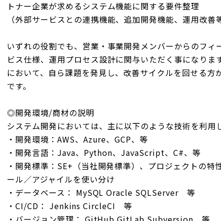
トナー企業が求めるシステム機能に関する要件整理
（外部サービスとの連携機能、追加開発機能、運用改善
いずれの役割でも、営業・事業開発メンバーからのフィ
ビス仕様、運用プロセス設計に関与いただく事になりま
において、自ら課題を発見し、改善サイクルを回せる方
です。
◎開発環境/商材の説明
システム開発においては、主に以下のような技術を利用
・開発環境：AWS、Azure、GCP、等
・開発言語：Java、Python、JavaScript、C#、等
・開発標準：SE+（当社開発標準）、プロジェクトの特
ール／アジャイルを使い分け
・データベース： MySQL Oracle SQLServer 等
・CI/CD： Jenkins CircleCI 等
・バージョン管理： GitHub GitLab Subversion 等