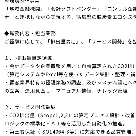
※環境SPF事業
「地域金融機関」「会計ソフトベンダー」「コンサル企
ナーと連携しながら実現する、循環型の脱炭素エコシステ
◆職務内容・担当業務
ご経験に応じて、「排出量算定」、「サービス開発」を
１． 排出量算定領域
・会計データや企業情報を用いて自動算定されたCO2排
（算定システムやExcel等を使ったデータ集計・整理・
・顧客業界特有の経理業務の調査、及びシステム設定への
の立案、運用見直し、マニュアル整備、ナレッジ管理
２．サービス開発領域
・CO2排出量（Scope1,2,3）の算定プロセス設計・
ロジックの標準化・ＡＩ等を活用した自動化の推進。
・第三者保証（ISO14064-3等）に対応できる品質管