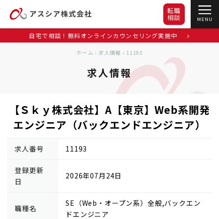
転職
相談
MENU
自宅で相談！無料オンラインカウンセリング実施中
ホーム
›
求人情報
›
11193
求人情報
【Ｓｋｙ株式会社】A【東京】Web系開発
エンジニア（バックエンドエンジニア）
求人番号
11193
登録更新
2026年07月24日
日
SE（Web・オープン系）全般,バックエン
職種名
ドエンジニア