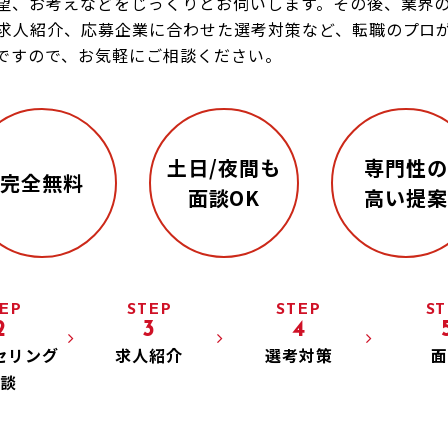
望、お考えなどをじっくりとお伺いします。その後、業界
求人紹介、応募企業に合わせた選考対策など、転職のプロ
ですので、お気軽にご相談ください。
土日/夜間も
専門性の
完全無料
面談OK
高い提案
EP
STEP
STEP
ST
2
3
4
セリング
求人紹介
選考対策
面
談