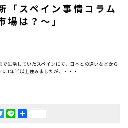
新「スペイン事情コラム
市場は？～」
まで生活していたスペインにて、日本との違いなどから
ンに1年半以上住みましたが、・・・
acebook
Twitter
Line
共
有